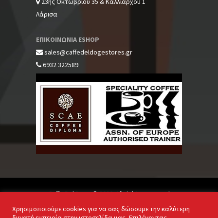
23ης Οκτωβρίου 35 & Καλλιάρχου 1
Λάρισα
ΕΠΙΚΟΙΝΩΝΙΑ ESHOP
sales@caffedeldogestores.gr
6932 322589
Caffe Del Doge © 2020. All rights reserved
Χρησιμοποιούμε cookies για να σας δώσουμε την καλύτερη
δυνατή εμπειρία στην ιστοσελίδα μας. Επιλέγοντας