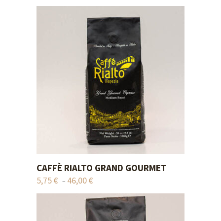
Αυτό
CAFFÈ RIALTO GRAND GOURMET
ADD TO CART
το
5,75
€
46,00
€
Price
–
προϊόν
range:
έχει
5,75 €
πολλαπλές
through