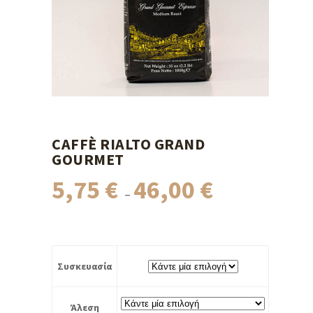
CAFFÈ RIALTO GRAND
GOURMET
5,75
€
46,00
€
Price
–
range:
5,75 €
through
46,00 €
Συσκευασία
Άλεση