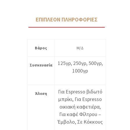
ΕΠΙΠΛΈΟΝ ΠΛΗΡΟΦΟΡΊΕΣ
Βάρος
Μ/Δ
125γρ, 250γρ, 500γρ,
Συσκευασία
1000γρ
Για Espresso βιδωτό
Άλεση
μπρίκι, Για Espresso
οικιακή καφετιέρα,
Για καφέ Φίλτρου –
Έμβολο, Σε Κόκκους