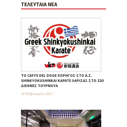
ΤΕΛΕΥΤΑΊΑ ΝΈΑ
ΤΟ CAFFE DEL DOGE ΧΟΡΗΓΌΣ ΣΤΟ Α.Σ.
SHINKYOKUSHINKAI ΚΑΡΆΤΕ ΛΆΡΙΣΑΣ ΣΤΟ 22Ο
ΔΙΕΘΝΈΣ ΤΟΥΡΝΟΥΆ
14 Φεβρουαρίου 2017