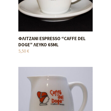
ΦΛΙΤΖΆΝΙ ESPRESSO “CAFFE DEL
ADD TO CART
DOGE” ΛΕΥΚΌ 65ML
5,50
€