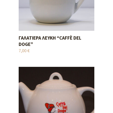
ΓΑΛΑΤΙΈΡΑ ΛΕΥΚΉ “CAFFÈ DEL
ADD TO CART
DOGE”
7,00
€