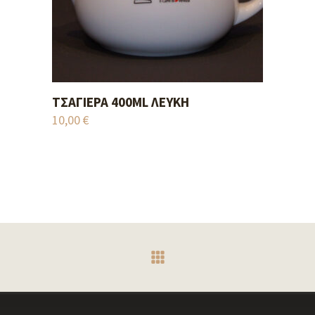
ΤΣΑΓΙΈΡΑ 400ML ΛΕΥΚΉ
ADD TO CART
10,00
€