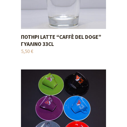
ΠΟΤΉΡΙ LATTE “CAFFÈ DEL DOGE”
ADD TO CART
ΓΥΆΛΙΝΟ 33CL
5,50
€