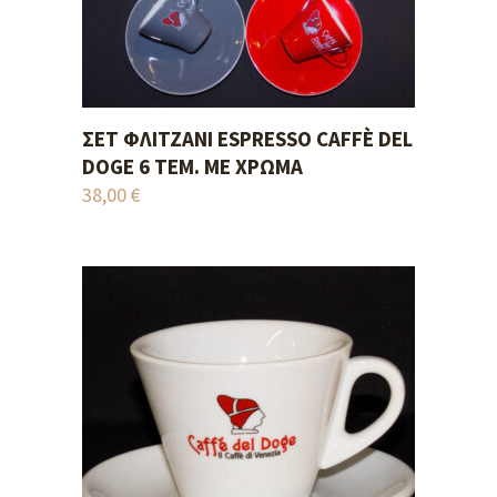
ΣΕΤ ΦΛΙΤΖΆΝΙ ESPRESSO CAFFÈ DEL
ADD TO CART
DOGE 6 ΤΕΜ. ΜΕ ΧΡΏΜΑ
38,00
€