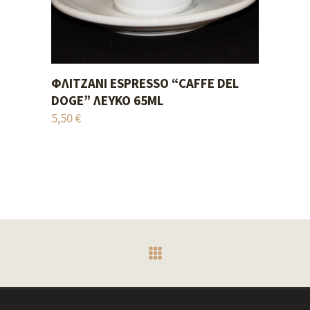
ΦΛΙΤΖΆΝΙ ESPRESSO “CAFFE DEL
ADD TO CART
DOGE” ΛΕΥΚΌ 65ML
5,50
€