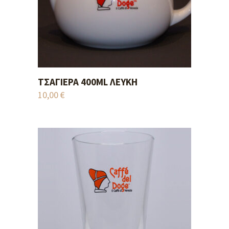
ΤΣΑΓΙΈΡΑ 400ML ΛΕΥΚΉ
ADD TO CART
10,00
€