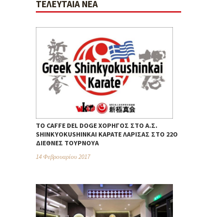
ΤΕΛΕΥΤΑΊΑ ΝΈΑ
ΤΟ CAFFE DEL DOGE ΧΟΡΗΓΌΣ ΣΤΟ Α.Σ.
SHINKYOKUSHINKAI ΚΑΡΆΤΕ ΛΆΡΙΣΑΣ ΣΤΟ 22Ο
ΔΙΕΘΝΈΣ ΤΟΥΡΝΟΥΆ
14 Φεβρουαρίου 2017