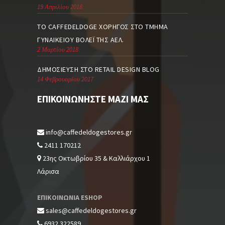
19 Απριλίου 2018
TO CAFFEDELDOGE ΧΟΡΗΓΌΣ ΣΤΟ ΤΜΉΜΑ
ΓΥΝΑΙΚΕΊΟΥ ΒΌΛΕΪ ΤΗΣ ΑΕΛ.
2 Μαρτίου 2018
ΔΗΜΟΣΊΕΥΣΗ ΣΤΟ RETAIL DESIGN BLOG
14 Φεβρουαρίου 2017
ΕΠΙΚΟΙΝΩΝΉΣΤΕ ΜΑΖΊ ΜΑΣ
info@caffedeldogestores.gr
2411 170212
23ης Οκτωβρίου 35 & Καλλιάρχου 1
Λάρισα
ΕΠΙΚΟΙΝΩΝΙΑ ESHOP
sales@caffedeldogestores.gr
6932 322589