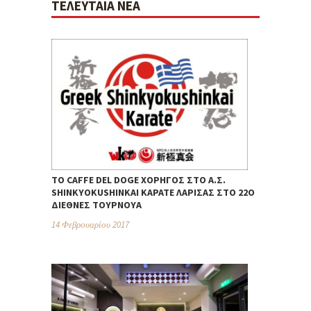
ΤΕΛΕΥΤΑΊΑ ΝΈΑ
ΤΟ CAFFE DEL DOGE ΧΟΡΗΓΌΣ ΣΤΟ Α.Σ.
SHINKYOKUSHINKAI ΚΑΡΆΤΕ ΛΆΡΙΣΑΣ ΣΤΟ 22Ο
ΔΙΕΘΝΈΣ ΤΟΥΡΝΟΥΆ
14 Φεβρουαρίου 2017