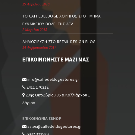
19 Απριλίου 2018
TO CAFFEDELDOGE ΧΟΡΗΓΌΣ ΣΤΟ ΤΜΉΜΑ
ΓΥΝΑΙΚΕΊΟΥ ΒΌΛΕΪ ΤΗΣ ΑΕΛ.
2 Μαρτίου 2018
ΔΗΜΟΣΊΕΥΣΗ ΣΤΟ RETAIL DESIGN BLOG
14 Φεβρουαρίου 2017
ΕΠΙΚΟΙΝΩΝΉΣΤΕ ΜΑΖΊ ΜΑΣ
info@caffedeldogestores.gr
2411 170212
23ης Οκτωβρίου 35 & Καλλιάρχου 1
Λάρισα
ΕΠΙΚΟΙΝΩΝΙΑ ESHOP
sales@caffedeldogestores.gr
6932 322589