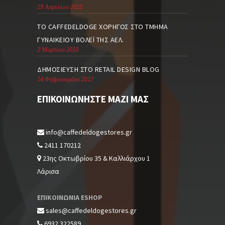
19 Απριλίου 2018
TO CAFFEDELDOGE ΧΟΡΗΓΌΣ ΣΤΟ ΤΜΉΜΑ
ΓΥΝΑΙΚΕΊΟΥ ΒΌΛΕΪ ΤΗΣ ΑΕΛ.
2 Μαρτίου 2018
ΔΗΜΟΣΊΕΥΣΗ ΣΤΟ RETAIL DESIGN BLOG
14 Φεβρουαρίου 2017
ΕΠΙΚΟΙΝΩΝΉΣΤΕ ΜΑΖΊ ΜΑΣ
info@caffedeldogestores.gr
2411 170212
23ης Οκτωβρίου 35 & Καλλιάρχου 1
Λάρισα
ΕΠΙΚΟΙΝΩΝΙΑ ESHOP
sales@caffedeldogestores.gr
6932 322589