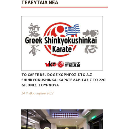
ΤΕΛΕΥΤΑΊΑ ΝΈΑ
ΤΟ CAFFE DEL DOGE ΧΟΡΗΓΌΣ ΣΤΟ Α.Σ.
SHINKYOKUSHINKAI ΚΑΡΆΤΕ ΛΆΡΙΣΑΣ ΣΤΟ 22Ο
ΔΙΕΘΝΈΣ ΤΟΥΡΝΟΥΆ
14 Φεβρουαρίου 2017