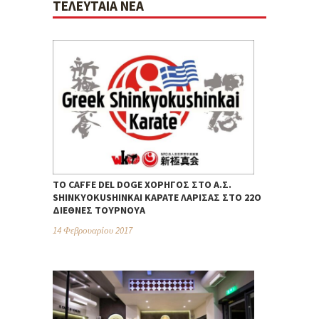
ΤΕΛΕΥΤΑΊΑ ΝΈΑ
ΤΟ CAFFE DEL DOGE ΧΟΡΗΓΌΣ ΣΤΟ Α.Σ.
SHINKYOKUSHINKAI ΚΑΡΆΤΕ ΛΆΡΙΣΑΣ ΣΤΟ 22Ο
ΔΙΕΘΝΈΣ ΤΟΥΡΝΟΥΆ
14 Φεβρουαρίου 2017