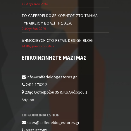
19 Απριλίου 2018
TO CAFFEDELDOGE ΧΟΡΗΓΌΣ ΣΤΟ ΤΜΉΜΑ
ΓΥΝΑΙΚΕΊΟΥ ΒΌΛΕΪ ΤΗΣ ΑΕΛ.
2 Μαρτίου 2018
ΔΗΜΟΣΊΕΥΣΗ ΣΤΟ RETAIL DESIGN BLOG
14 Φεβρουαρίου 2017
ΕΠΙΚΟΙΝΩΝΉΣΤΕ ΜΑΖΊ ΜΑΣ
info@caffedeldogestores.gr
2411 170212
23ης Οκτωβρίου 35 & Καλλιάρχου 1
Λάρισα
ΕΠΙΚΟΙΝΩΝΙΑ ESHOP
sales@caffedeldogestores.gr
6932 322589