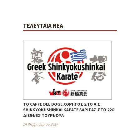
ΤΕΛΕΥΤΑΊΑ ΝΈΑ
ΤΟ CAFFE DEL DOGE ΧΟΡΗΓΌΣ ΣΤΟ Α.Σ.
SHINKYOKUSHINKAI ΚΑΡΆΤΕ ΛΆΡΙΣΑΣ ΣΤΟ 22Ο
ΔΙΕΘΝΈΣ ΤΟΥΡΝΟΥΆ
14 Φεβρουαρίου 2017