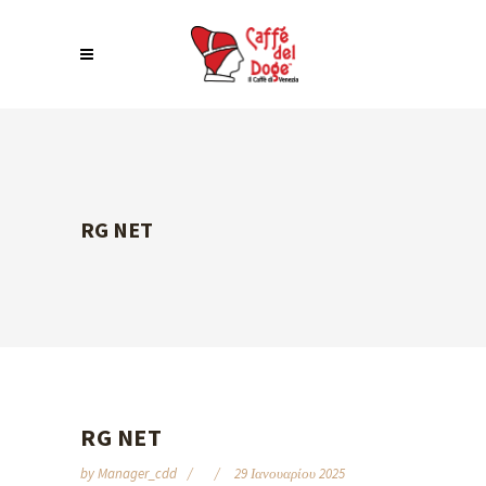
RG NET
RG NET
by
Manager_cdd
29 Ιανουαρίου 2025