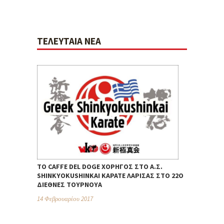
ΤΕΛΕΥΤΑΊΑ ΝΈΑ
ΤΟ CAFFE DEL DOGE ΧΟΡΗΓΌΣ ΣΤΟ Α.Σ.
SHINKYOKUSHINKAI ΚΑΡΆΤΕ ΛΆΡΙΣΑΣ ΣΤΟ 22Ο
ΔΙΕΘΝΈΣ ΤΟΥΡΝΟΥΆ
14 Φεβρουαρίου 2017