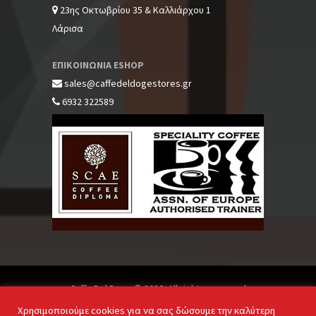
23ης Οκτωβρίου 35 & Καλλιάρχου 1
Λάρισα
ΕΠΙΚΟΙΝΩΝΙΑ ESHOP
sales@caffedeldogestores.gr
6932 322589
Caffe Del Doge © 2020. All rights reserved
Χρησιμοποιούμε cookies για να σας δώσουμε την καλύτερη