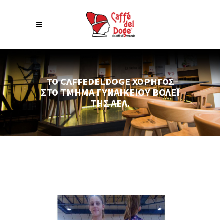
TO CAFFEDELDOGE ΧΟΡΗΓΌΣ
ΣΤΟ ΤΜΉΜΑ ΓΥΝΑΙΚΕΊΟΥ ΒΌΛΕΪ
ΤΗΣ ΑΕΛ.