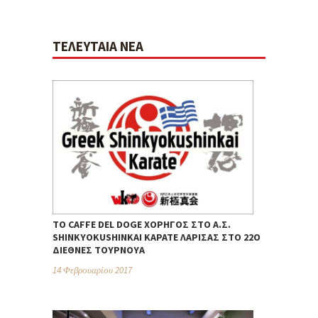
ΤΕΛΕΥΤΑΊΑ ΝΈΑ
ΤΟ CAFFE DEL DOGE ΧΟΡΗΓΌΣ ΣΤΟ Α.Σ.
SHINKYOKUSHINKAI ΚΑΡΆΤΕ ΛΆΡΙΣΑΣ ΣΤΟ 22Ο
ΔΙΕΘΝΈΣ ΤΟΥΡΝΟΥΆ
14 Φεβρουαρίου 2017